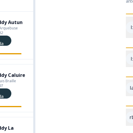
ant
ddy Autun
I
l'Arquebuse
82
da
I
dy Caluire
uis Braille
97
I
da
r
ddy La