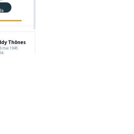
da
ddy Thônes
 8 mai 1945
94
da