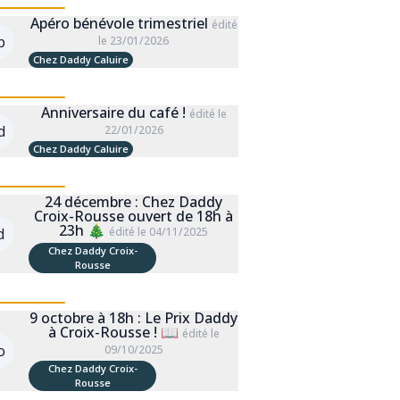
Apéro bénévole trimestriel
édité
b
le 23/01/2026
Chez Daddy Caluire
Anniversaire du café !
édité le
d
22/01/2026
Chez Daddy Caluire
24 décembre : Chez Daddy
Croix-Rousse ouvert de 18h à
23h 🎄
d
édité le 04/11/2025
Chez Daddy Croix-
Rousse
9 octobre à 18h : Le Prix Daddy
à Croix-Rousse ! 📖
édité le
o
09/10/2025
Chez Daddy Croix-
Rousse