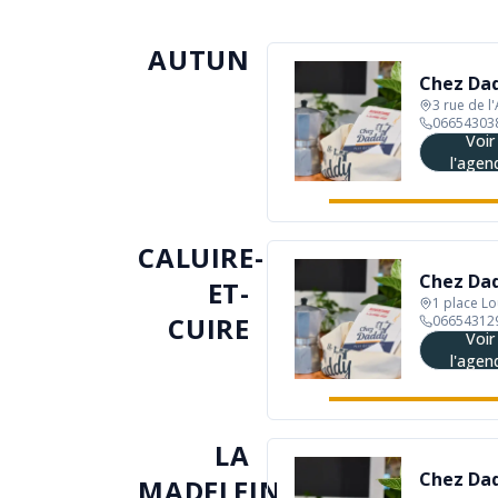
AUTUN
Chez Da
3 rue de 
06654303
Voir
l'agen
CALUIRE-
Chez Dad
ET-
1 place Lo
CUIRE
06654312
Voir
l'agen
LA
Chez Da
MADELEINE