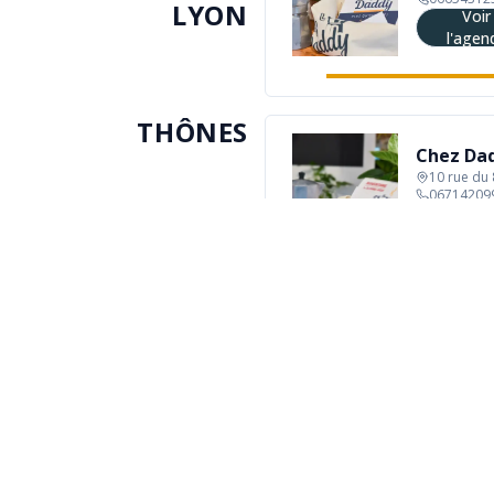
LYON
Voir
l'agen
THÔNES
Chez Da
10 rue du
06714209
Voir
l'agen
chez daddy
Chez Daddy – Plus qu’un café, une seconde famille – est à la
fois un café convivial et chaleureux pensé pour favoriser la
rencontre entre les générations et un réseau d’entraide entre
voisins.