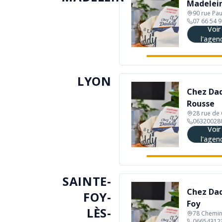
Madelei
90 rue Pa
07 66 54 9
Voir
l'agen
LYON
Chez Dad
Rousse
28 rue de 
06320028
Voir
l'agen
SAINTE-
Chez Dad
FOY-
Foy
LÈS-
78 Chemin
06654312