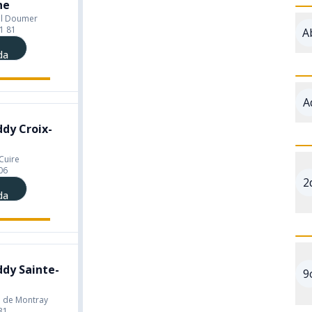
ne
ul Doumer
1 81
A
da
A
dy Croix-
Cuire
06
2
da
dy Sainte-
9
 de Montray
31