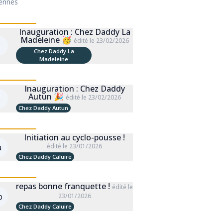
ennes
Inauguration : Chez Daddy La
Madeleine 🥳
édité le 23/02/2026
:
Chez Daddy La
Madeleine
Inauguration : Chez Daddy
Autun 🎉
:
édité le 23/02/2026
Chez Daddy Autun
Initiation au cyclo-pousse !
a
édité le 23/01/2026
Chez Daddy Caluire
repas bonne franquette !
édité le
b
23/01/2026
Chez Daddy Caluire